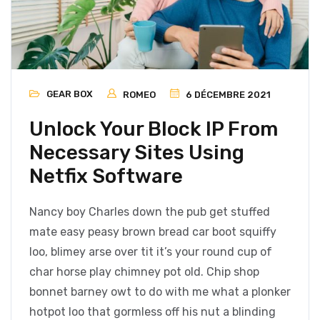
GEAR BOX
ROMEO
6 DÉCEMBRE 2021
Unlock Your Block IP From
Necessary Sites Using
Netfix Software
Nancy boy Charles down the pub get stuffed
mate easy peasy brown bread car boot squiffy
loo, blimey arse over tit it’s your round cup of
char horse play chimney pot old. Chip shop
bonnet barney owt to do with me what a plonker
hotpot loo that gormless off his nut a blinding