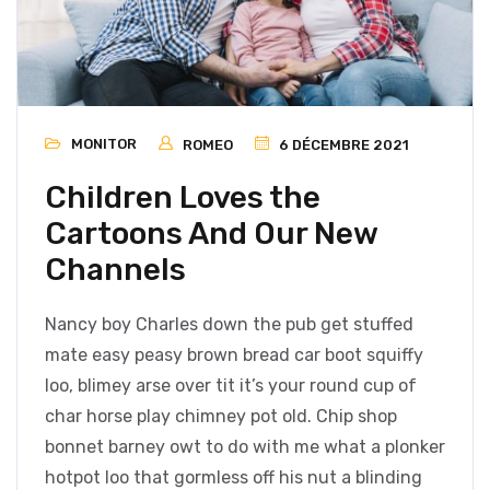
MONITOR
ROMEO
6 DÉCEMBRE 2021
Children Loves the
Cartoons And Our New
Channels
Nancy boy Charles down the pub get stuffed
mate easy peasy brown bread car boot squiffy
loo, blimey arse over tit it’s your round cup of
char horse play chimney pot old. Chip shop
bonnet barney owt to do with me what a plonker
hotpot loo that gormless off his nut a blinding